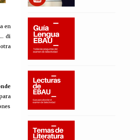
a en
s… di
 otra
onde
para
ones