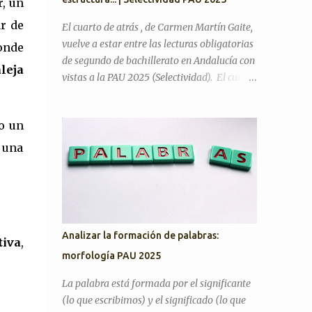
r, un
la literatura cumple alguna función en la
actualidad? ¿Considera que la inteligencia
r de
El cuarto de atrás , de Carmen Martín Gaite,
artificial podrá sustituir al ser humano en
vuelve a estar entre las lecturas obligatorias
onde
las creaciones artísticas y en el desarrollo de
de segundo de bachillerato en Andalucía con
leja
otras ciencias? ¿Son todas las opiniones
vistas a la PAU 2025 (Selectividad). El cuarto
igualmente respetables? ¿Queremos más a
de atrás es una novela de memorias, de corte
nuestra familia o a aquellas personas con las
ensayístico, que en algunos pasajes contiene
que tenemos más trato? Artículos para
o un
una crítica hacia el régimen franquista y la
practicar PAU 2026 YO A TU EDAD José Luis
sociedad de su tiempo, donde gran parte del
 una
Sastre...
contenido es la metanovela y la propia
experiencia de su autora que hace a la vez de
narradora y protagonista. En mi opinión,
uno de los motivos del cambio es que quizá
era justo incluir entre las lecturas un libro
Analizar la formación de palabras:
tiva
,
escrito por una mujer, ya que los otros tres
morfología PAU 2025
son de escritores. ¿En qué tema de Literatura
se encuadra? La fecha de publicación es 1978,
La palabra está formada por el significante
por lo tanto, estamos en el tema de La
(lo que escribimos) y el significado (lo que
novela desde 1975 hasta nuestros días . No