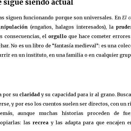
 sigue siendo actual
mas siguen funcionando porque son universales. En
El 
nipulación
(engaños, halagos interesados), la
prude
s consecuencias, el
orgullo
que hace cometer errores 
har. No es un libro de “fantasía medieval”: es una cole
rir en un instituto, en una familia o en cualquier gru
a por su
claridad
y su capacidad para ir al grano. Busc
erse, y por eso los cuentos suelen ser directos, con un 
demás, aunque muchas historias proceden de fue
copiarlas: las
recrea
y las adapta para que encajen e