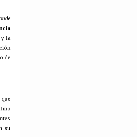
puede tener dos o más lexemas. Por ejemplo,
sacapuntas (sac + punt) o bocacalle . Base
conde
léxica Es la palabra...
ncia
y la
cción
po de
a que
ritmo
ntes
n su