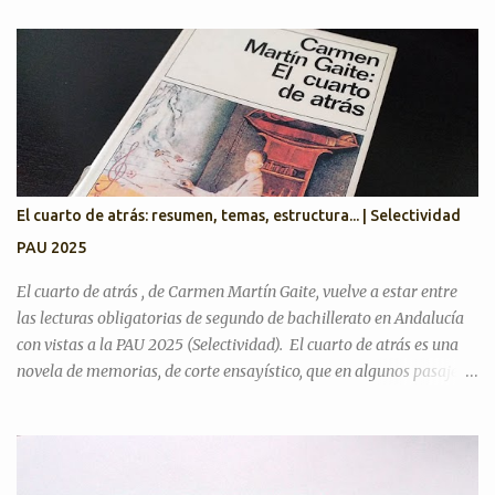
textos, recordamos preguntas de años anteriores para desarrollar
el discurso argumentativo (pregunta 3 en PAU Andalucía). PAU
2025. Exámenes titulares, suplentes y reservas ¿Cree que la actual
situación económica y social de España es precaria? ¿Considera
que la literatura cumple alguna función en la actualidad?
¿Considera que la inteligencia artificial podrá sustituir al ser
humano en las creaciones artísticas y en el desarrollo de otras
ciencias? ¿Son todas las opiniones igualmente respetables?
El cuarto de atrás: resumen, temas, estructura... | Selectividad
¿Queremos más a nuestra familia o a aquellas personas con las
PAU 2025
que tenemos más trato? Artículos para practicar PAU 2026 YO A
TU EDAD José Luis Sastre...
El cuarto de atrás , de Carmen Martín Gaite, vuelve a estar entre
las lecturas obligatorias de segundo de bachillerato en Andalucía
con vistas a la PAU 2025 (Selectividad). El cuarto de atrás es una
novela de memorias, de corte ensayístico, que en algunos pasajes
contiene una crítica hacia el régimen franquista y la sociedad de su
tiempo, donde gran parte del contenido es la metanovela y la
propia experiencia de su autora que hace a la vez de narradora y
protagonista. En mi opinión, uno de los motivos del cambio es que