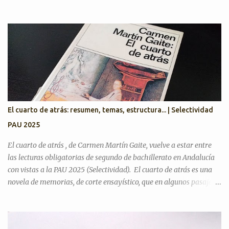
Selectividad Texto Argumentativo Antes de pasar con posibles
textos, recordamos preguntas de años anteriores para desarrollar
el discurso argumentativo (pregunta 3 en PAU Andalucía). PAU
2025. Exámenes titulares, suplentes y reservas ¿Cree que la actual
situación económica y social de España es precaria? ¿Considera
que la literatura cumple alguna función en la actualidad?
¿Considera que la inteligencia artificial podrá sustituir al ser
humano en las creaciones artísticas y en el desarrollo de otras
ciencias? ¿Son todas las opiniones igualmente respetables?
El cuarto de atrás: resumen, temas, estructura... | Selectividad
¿Queremos más a nuestra familia o a aquellas personas con las
PAU 2025
que tenemos más trato? Artículos para practicar PAU 2026 YO A
TU EDAD José Luis Sastre...
El cuarto de atrás , de Carmen Martín Gaite, vuelve a estar entre
las lecturas obligatorias de segundo de bachillerato en Andalucía
con vistas a la PAU 2025 (Selectividad). El cuarto de atrás es una
novela de memorias, de corte ensayístico, que en algunos pasajes
contiene una crítica hacia el régimen franquista y la sociedad de su
tiempo, donde gran parte del contenido es la metanovela y la
propia experiencia de su autora que hace a la vez de narradora y