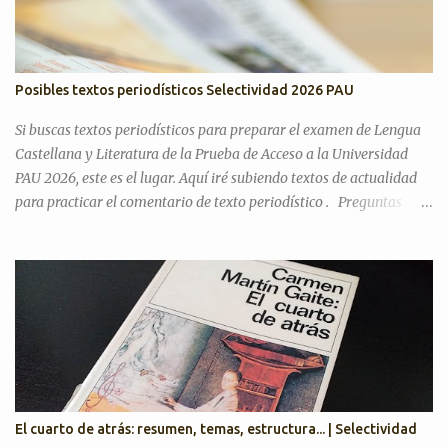
Posibles textos periodísticos Selectividad 2026 PAU
Si buscas textos periodísticos para preparar el examen de Lengua
Castellana y Literatura de la Prueba de Acceso a la Universidad
PAU 2026, este es el lugar. Aquí iré subiendo textos de actualidad
para practicar el comentario de texto periodístico . Preguntas
Selectividad Texto Argumentativo Antes de pasar con posibles
textos, recordamos preguntas de años anteriores para desarrollar
el discurso argumentativo (pregunta 3 en PAU Andalucía). PAU
2025. Exámenes titulares, suplentes y reservas ¿Cree que la actual
situación económica y social de España es precaria? ¿Considera
que la literatura cumple alguna función en la actualidad?
¿Considera que la inteligencia artificial podrá sustituir al ser
humano en las creaciones artísticas y en el desarrollo de otras
ciencias? ¿Son todas las opiniones igualmente respetables?
El cuarto de atrás: resumen, temas, estructura... | Selectividad
¿Queremos más a nuestra familia o a aquellas personas con las