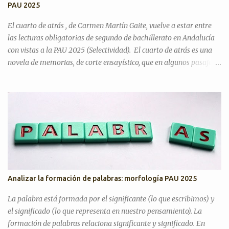
PAU 2025
que tenemos más trato? Artículos para practicar PAU 2026 YO A
TU EDAD José Luis Sastre...
El cuarto de atrás , de Carmen Martín Gaite, vuelve a estar entre
las lecturas obligatorias de segundo de bachillerato en Andalucía
con vistas a la PAU 2025 (Selectividad). El cuarto de atrás es una
novela de memorias, de corte ensayístico, que en algunos pasajes
contiene una crítica hacia el régimen franquista y la sociedad de su
tiempo, donde gran parte del contenido es la metanovela y la
propia experiencia de su autora que hace a la vez de narradora y
protagonista. En mi opinión, uno de los motivos del cambio es que
quizá era justo incluir entre las lecturas un libro escrito por una
mujer, ya que los otros tres son de escritores. ¿En qué tema de
Literatura se encuadra? La fecha de publicación es 1978, por lo
tanto, estamos en el tema de La novela desde 1975 hasta nuestros
días . No obstante, Carmen Martín Gaite comenzó a ser reconocida
Analizar la formación de palabras: morfología PAU 2025
en 1954 cuando ganó el Premio Café Gijón con El balneario y, sobre
todo, con Entre visillos , Premio Nadal en 1957. Por lo tant...
La palabra está formada por el significante (lo que escribimos) y
el significado (lo que representa en nuestro pensamiento). La
formación de palabras relaciona significante y significado. En