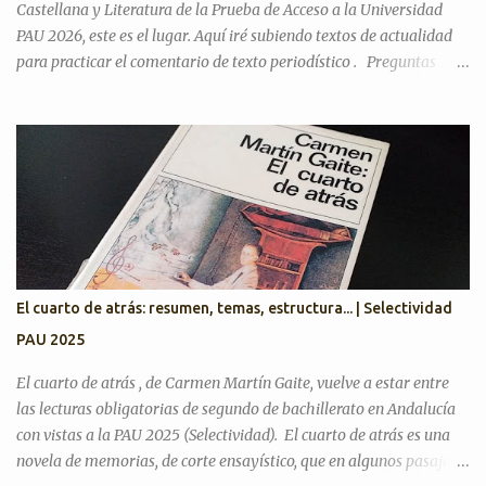
Castellana y Literatura de la Prueba de Acceso a la Universidad
PAU 2026, este es el lugar. Aquí iré subiendo textos de actualidad
para practicar el comentario de texto periodístico . Preguntas
Selectividad Texto Argumentativo Antes de pasar con posibles
textos, recordamos preguntas de años anteriores para desarrollar
el discurso argumentativo (pregunta 3 en PAU Andalucía). PAU
2025. Exámenes titulares, suplentes y reservas ¿Cree que la actual
situación económica y social de España es precaria? ¿Considera
que la literatura cumple alguna función en la actualidad?
¿Considera que la inteligencia artificial podrá sustituir al ser
humano en las creaciones artísticas y en el desarrollo de otras
ciencias? ¿Son todas las opiniones igualmente respetables?
El cuarto de atrás: resumen, temas, estructura... | Selectividad
¿Queremos más a nuestra familia o a aquellas personas con las
PAU 2025
que tenemos más trato? Artículos para practicar PAU 2026 YO A
TU EDAD José Luis Sastre...
El cuarto de atrás , de Carmen Martín Gaite, vuelve a estar entre
las lecturas obligatorias de segundo de bachillerato en Andalucía
con vistas a la PAU 2025 (Selectividad). El cuarto de atrás es una
novela de memorias, de corte ensayístico, que en algunos pasajes