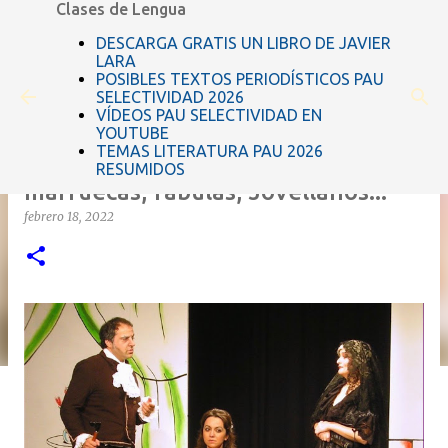
Clases de Lengua
Ir al contenido principal
DESCARGA GRATIS UN LIBRO DE JAVIER
LARA
POSIBLES TEXTOS PERIODÍSTICOS PAU
SELECTIVIDAD 2026
VÍDEOS PAU SELECTIVIDAD EN
YOUTUBE
TEMAS LITERATURA PAU 2026
La literatura del siglo XVIII: Cartas
RESUMIDOS
marruecas, fábulas, Jovellanos...
febrero 18, 2022