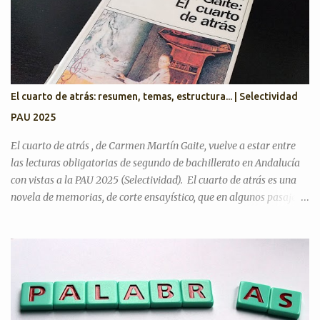
2025. Exámenes titulares, suplentes y reservas ¿Cree que la actual
situación económica y social de España es precaria? ¿Considera
que la literatura cumple alguna función en la actualidad?
¿Considera que la inteligencia artificial podrá sustituir al ser
humano en las creaciones artísticas y en el desarrollo de otras
ciencias? ¿Son todas las opiniones igualmente respetables?
El cuarto de atrás: resumen, temas, estructura... | Selectividad
¿Queremos más a nuestra familia o a aquellas personas con las
PAU 2025
que tenemos más trato? Artículos para practicar PAU 2026 YO A
TU EDAD José Luis Sastre...
El cuarto de atrás , de Carmen Martín Gaite, vuelve a estar entre
las lecturas obligatorias de segundo de bachillerato en Andalucía
con vistas a la PAU 2025 (Selectividad). El cuarto de atrás es una
novela de memorias, de corte ensayístico, que en algunos pasajes
contiene una crítica hacia el régimen franquista y la sociedad de su
tiempo, donde gran parte del contenido es la metanovela y la
propia experiencia de su autora que hace a la vez de narradora y
protagonista. En mi opinión, uno de los motivos del cambio es que
quizá era justo incluir entre las lecturas un libro escrito por una
mujer, ya que los otros tres son de escritores. ¿En qué tema de
Literatura se encuadra? La fecha de publicación es 1978, por lo