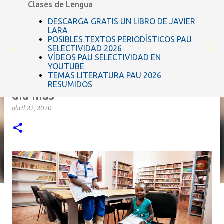
Clases de Lengua
Ir al contenido principal
DESCARGA GRATIS UN LIBRO DE JAVIER
LARA
POSIBLES TEXTOS PERIODÍSTICOS PAU
SELECTIVIDAD 2026
VÍDEOS PAU SELECTIVIDAD EN
YOUTUBE
TEMAS LITERATURA PAU 2026
23 de abril, Día del Libro, no es un
RESUMIDOS
día más
abril 22, 2020