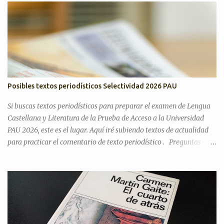
Posibles textos periodísticos Selectividad 2026 PAU
Si buscas textos periodísticos para preparar el examen de Lengua
Castellana y Literatura de la Prueba de Acceso a la Universidad
PAU 2026, este es el lugar. Aquí iré subiendo textos de actualidad
para practicar el comentario de texto periodístico . Preguntas
Selectividad Texto Argumentativo Antes de pasar con posibles
textos, recordamos preguntas de años anteriores para desarrollar
el discurso argumentativo (pregunta 3 en PAU Andalucía). PAU
2025. Exámenes titulares, suplentes y reservas ¿Cree que la actual
situación económica y social de España es precaria? ¿Considera
que la literatura cumple alguna función en la actualidad?