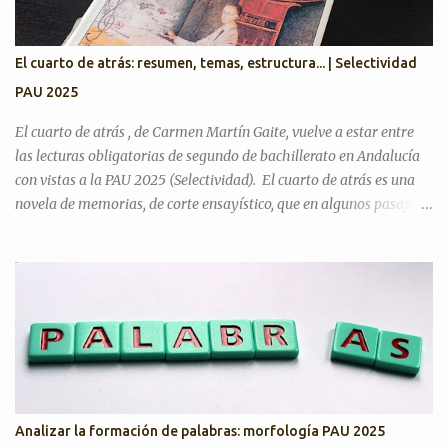
¿Considera que la inteligencia artificial podrá sustituir al ser
humano en las creaciones artísticas y en el desarrollo de otras
ciencias? ¿Son todas las opiniones igualmente respetables?
El cuarto de atrás: resumen, temas, estructura... | Selectividad
¿Queremos más a nuestra familia o a aquellas personas con las
PAU 2025
que tenemos más trato? Artículos para practicar PAU 2026 YO A
TU EDAD José Luis Sastre...
El cuarto de atrás , de Carmen Martín Gaite, vuelve a estar entre
las lecturas obligatorias de segundo de bachillerato en Andalucía
con vistas a la PAU 2025 (Selectividad). El cuarto de atrás es una
novela de memorias, de corte ensayístico, que en algunos pasajes
contiene una crítica hacia el régimen franquista y la sociedad de su
tiempo, donde gran parte del contenido es la metanovela y la
propia experiencia de su autora que hace a la vez de narradora y
protagonista. En mi opinión, uno de los motivos del cambio es que
quizá era justo incluir entre las lecturas un libro escrito por una
mujer, ya que los otros tres son de escritores. ¿En qué tema de
Literatura se encuadra? La fecha de publicación es 1978, por lo
tanto, estamos en el tema de La novela desde 1975 hasta nuestros
días . No obstante, Carmen Martín Gaite comenzó a ser reconocida
Analizar la formación de palabras: morfología PAU 2025
en 1954 cuando ganó el Premio Café Gijón con El balneario y, sobre