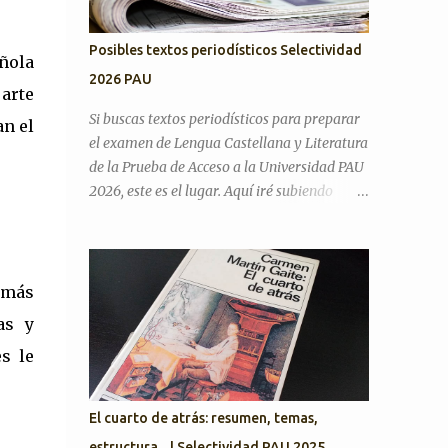
Posibles textos periodísticos Selectividad
ñola
2026 PAU
 arte
Si buscas textos periodísticos para preparar
an el
el examen de Lengua Castellana y Literatura
de la Prueba de Acceso a la Universidad PAU
2026, este es el lugar. Aquí iré subiendo
textos de actualidad para practicar el
comentario de texto periodístico .
Preguntas Selectividad Texto Argumentativo
Antes de pasar con posibles textos,
 más
recordamos preguntas de años anteriores
as y
para desarrollar el discurso argumentativo
es le
(pregunta 3 en PAU Andalucía). PAU 2025.
Exámenes titulares, suplentes y reservas
¿Cree que la actual situación económica y
El cuarto de atrás: resumen, temas,
social de España es precaria? ¿Considera que
estructura... | Selectividad PAU 2025