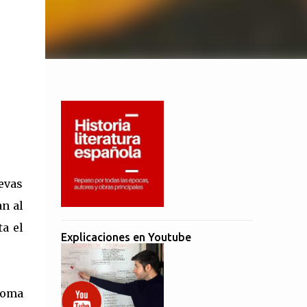
uevas
an al
ta el
Explicaciones en Youtube
 toma