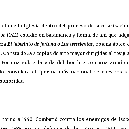
tela de la Iglesia dentro del proceso de secularizació
oba (1411) estudio en Salamanca y Roma, de ahí que adq
obra
El laberinto de fortuna o Las trescientas
, poema épico c
 Consta de 297 coplas de arte mayor dirigidas al rey Jua
a Fortuna sobre la vida del hombre con una arquitec
lo considera el "poema más nacional de nuestros si
 sonoridad.
 torno a 1440. Combatió contra los enemigos de Isabe
 Garci-Muñoz en defensa de la reina en 1479. Escr