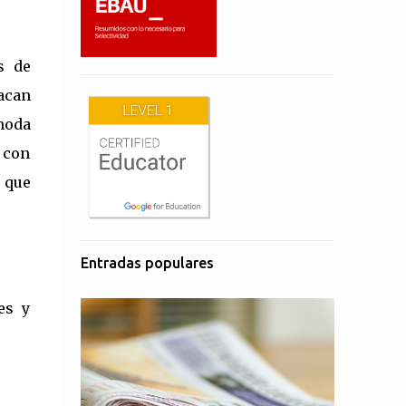
s de
tacan
 moda
a con
 que
Entradas populares
es y