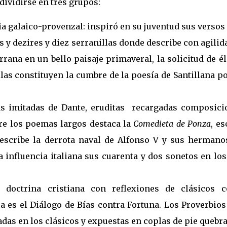
dividirse en tres grupos:
ia galaico-provenzal: inspiró en su juventud sus verso
 y dezires y diez serranillas donde describe con agilid
rana en un bello paisaje primaveral, la solicitud de él
illas constituyen la cumbre de la poesía de Santillana p
ías imitadas de Dante, eruditas recargadas composici
tre los poemas largos destaca la
Comedieta de Ponza
, es
escribe la derrota naval de Alfonso V y sus hermano
 influencia italiana sus cuarenta y dos sonetos en lo
a doctrina cristiana con reflexiones de clásicos 
sa es el Diálogo de Bías contra Fortuna. Los Proverbio
das en los clásicos y expuestas en coplas de pie quebr