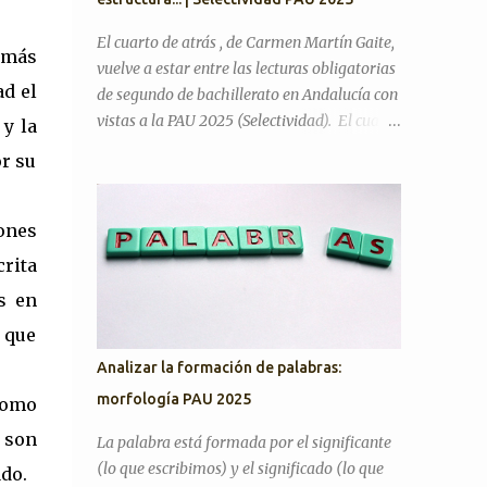
la literatura cumple alguna función en la
actualidad? ¿Considera que la inteligencia
El cuarto de atrás , de Carmen Martín Gaite,
s más
artificial podrá sustituir al ser humano en
vuelve a estar entre las lecturas obligatorias
las creaciones artísticas y en el desarrollo de
ad el
de segundo de bachillerato en Andalucía con
otras ciencias? ¿Son todas las opiniones
vistas a la PAU 2025 (Selectividad). El cuarto
 y la
igualmente respetables? ¿Queremos más a
de atrás es una novela de memorias, de corte
or su
nuestra familia o a aquellas personas con las
ensayístico, que en algunos pasajes contiene
que tenemos más trato? Artículos para
una crítica hacia el régimen franquista y la
practicar PAU 2026 YO A TU EDAD José Luis
sociedad de su tiempo, donde gran parte del
ones
Sastre...
contenido es la metanovela y la propia
crita
experiencia de su autora que hace a la vez de
s en
narradora y protagonista. En mi opinión,
uno de los motivos del cambio es que quizá
s que
era justo incluir entre las lecturas un libro
Analizar la formación de palabras:
escrito por una mujer, ya que los otros tres
morfología PAU 2025
como
son de escritores. ¿En qué tema de Literatura
se encuadra? La fecha de publicación es 1978,
s son
La palabra está formada por el significante
por lo tanto, estamos en el tema de La
(lo que escribimos) y el significado (lo que
ado.
novela desde 1975 hasta nuestros días . No