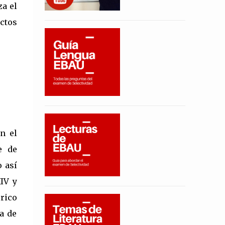
za el
ctos
n el
e de
o así
IV y
rico
a de