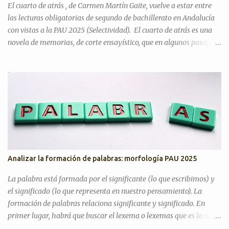
TU EDAD José Luis Sastre...
El cuarto de atrás , de Carmen Martín Gaite, vuelve a estar entre
las lecturas obligatorias de segundo de bachillerato en Andalucía
con vistas a la PAU 2025 (Selectividad). El cuarto de atrás es una
novela de memorias, de corte ensayístico, que en algunos pasajes
contiene una crítica hacia el régimen franquista y la sociedad de su
tiempo, donde gran parte del contenido es la metanovela y la
propia experiencia de su autora que hace a la vez de narradora y
protagonista. En mi opinión, uno de los motivos del cambio es que
quizá era justo incluir entre las lecturas un libro escrito por una
mujer, ya que los otros tres son de escritores. ¿En qué tema de
Literatura se encuadra? La fecha de publicación es 1978, por lo
tanto, estamos en el tema de La novela desde 1975 hasta nuestros
días . No obstante, Carmen Martín Gaite comenzó a ser reconocida
Analizar la formación de palabras: morfología PAU 2025
en 1954 cuando ganó el Premio Café Gijón con El balneario y, sobre
todo, con Entre visillos , Premio Nadal en 1957. Por lo tant...
La palabra está formada por el significante (lo que escribimos) y
el significado (lo que representa en nuestro pensamiento). La
formación de palabras relaciona significante y significado. En
primer lugar, habrá que buscar el lexema o lexemas que es la raíz
que da significado a la palabra y, posteriormente, los morfemas ,