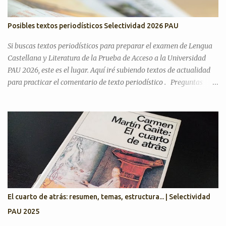
Posibles textos periodísticos Selectividad 2026 PAU
Si buscas textos periodísticos para preparar el examen de Lengua
Castellana y Literatura de la Prueba de Acceso a la Universidad
PAU 2026, este es el lugar. Aquí iré subiendo textos de actualidad
para practicar el comentario de texto periodístico . Preguntas
Selectividad Texto Argumentativo Antes de pasar con posibles
textos, recordamos preguntas de años anteriores para desarrollar
el discurso argumentativo (pregunta 3 en PAU Andalucía). PAU
2025. Exámenes titulares, suplentes y reservas ¿Cree que la actual
situación económica y social de España es precaria? ¿Considera
que la literatura cumple alguna función en la actualidad?
¿Considera que la inteligencia artificial podrá sustituir al ser
humano en las creaciones artísticas y en el desarrollo de otras
ciencias? ¿Son todas las opiniones igualmente respetables?
El cuarto de atrás: resumen, temas, estructura... | Selectividad
¿Queremos más a nuestra familia o a aquellas personas con las
PAU 2025
que tenemos más trato? Artículos para practicar PAU 2026 YO A