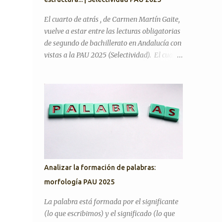
la literatura cumple alguna función en la
actualidad? ¿Considera que la inteligencia
El cuarto de atrás , de Carmen Martín Gaite,
artificial podrá sustituir al ser humano en
vuelve a estar entre las lecturas obligatorias
las creaciones artísticas y en el desarrollo de
de segundo de bachillerato en Andalucía con
otras ciencias? ¿Son todas las opiniones
vistas a la PAU 2025 (Selectividad). El cuarto
igualmente respetables? ¿Queremos más a
de atrás es una novela de memorias, de corte
nuestra familia o a aquellas personas con las
ensayístico, que en algunos pasajes contiene
que tenemos más trato? Artículos para
una crítica hacia el régimen franquista y la
practicar PAU 2026 YO A TU EDAD José Luis
sociedad de su tiempo, donde gran parte del
Sastre...
contenido es la metanovela y la propia
experiencia de su autora que hace a la vez de
narradora y protagonista. En mi opinión,
uno de los motivos del cambio es que quizá
era justo incluir entre las lecturas un libro
Analizar la formación de palabras:
escrito por una mujer, ya que los otros tres
morfología PAU 2025
son de escritores. ¿En qué tema de Literatura
se encuadra? La fecha de publicación es 1978,
La palabra está formada por el significante
por lo tanto, estamos en el tema de La
(lo que escribimos) y el significado (lo que
novela desde 1975 hasta nuestros días . No