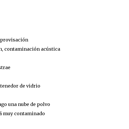
mprovisación
ón, contaminación acústica
strae
ontenedor de vidrio
hago una nube de polvo
tá muy contaminado