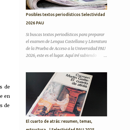
Posibles textos periodísticos Selectividad
2026 PAU
Si buscas textos periodísticos para preparar
el examen de Lengua Castellana y Literatura
de la Prueba de Acceso a la Universidad PAU
2026, este es el lugar. Aquí iré subiendo
textos de actualidad para practicar el
comentario de texto periodístico .
Preguntas Selectividad Texto Argumentativo
Antes de pasar con posibles textos,
s de
recordamos preguntas de años anteriores
le en
para desarrollar el discurso argumentativo
(pregunta 3 en PAU Andalucía). PAU 2025.
s de
Exámenes titulares, suplentes y reservas
¿Cree que la actual situación económica y
El cuarto de atrás: resumen, temas,
social de España es precaria? ¿Considera que
estructura... | Selectividad PAU 2025