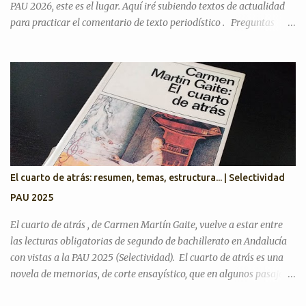
PAU 2026, este es el lugar. Aquí iré subiendo textos de actualidad
para practicar el comentario de texto periodístico . Preguntas
Selectividad Texto Argumentativo Antes de pasar con posibles
textos, recordamos preguntas de años anteriores para desarrollar
el discurso argumentativo (pregunta 3 en PAU Andalucía). PAU
2025. Exámenes titulares, suplentes y reservas ¿Cree que la actual
situación económica y social de España es precaria? ¿Considera
que la literatura cumple alguna función en la actualidad?
¿Considera que la inteligencia artificial podrá sustituir al ser
humano en las creaciones artísticas y en el desarrollo de otras
ciencias? ¿Son todas las opiniones igualmente respetables?
El cuarto de atrás: resumen, temas, estructura... | Selectividad
¿Queremos más a nuestra familia o a aquellas personas con las
PAU 2025
que tenemos más trato? Artículos para practicar PAU 2026 YO A
TU EDAD José Luis Sastre...
El cuarto de atrás , de Carmen Martín Gaite, vuelve a estar entre
las lecturas obligatorias de segundo de bachillerato en Andalucía
con vistas a la PAU 2025 (Selectividad). El cuarto de atrás es una
novela de memorias, de corte ensayístico, que en algunos pasajes
contiene una crítica hacia el régimen franquista y la sociedad de su