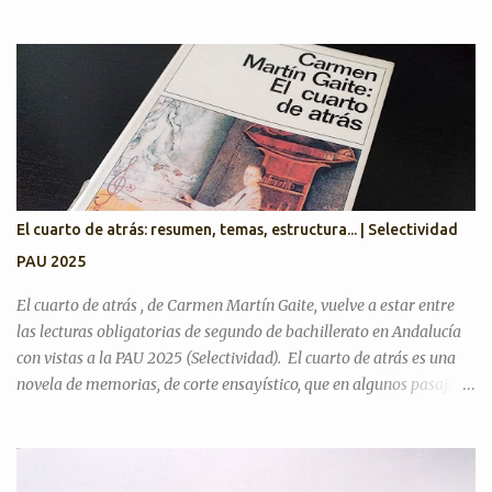
Selectividad Texto Argumentativo Antes de pasar con posibles
textos, recordamos preguntas de años anteriores para desarrollar
el discurso argumentativo (pregunta 3 en PAU Andalucía). PAU
2025. Exámenes titulares, suplentes y reservas ¿Cree que la actual
situación económica y social de España es precaria? ¿Considera
que la literatura cumple alguna función en la actualidad?
¿Considera que la inteligencia artificial podrá sustituir al ser
humano en las creaciones artísticas y en el desarrollo de otras
ciencias? ¿Son todas las opiniones igualmente respetables?
El cuarto de atrás: resumen, temas, estructura... | Selectividad
¿Queremos más a nuestra familia o a aquellas personas con las
PAU 2025
que tenemos más trato? Artículos para practicar PAU 2026 YO A
TU EDAD José Luis Sastre...
El cuarto de atrás , de Carmen Martín Gaite, vuelve a estar entre
las lecturas obligatorias de segundo de bachillerato en Andalucía
con vistas a la PAU 2025 (Selectividad). El cuarto de atrás es una
novela de memorias, de corte ensayístico, que en algunos pasajes
contiene una crítica hacia el régimen franquista y la sociedad de su
tiempo, donde gran parte del contenido es la metanovela y la
propia experiencia de su autora que hace a la vez de narradora y
protagonista. En mi opinión, uno de los motivos del cambio es que