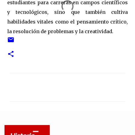
estudiantes para carreras en campos científicos
y tecnológicos, sino que también cultiva
habilidades vitales como el pensamiento crítico,
la resolución de problemas y la creatividad.
C
o
m
e
n
t
a