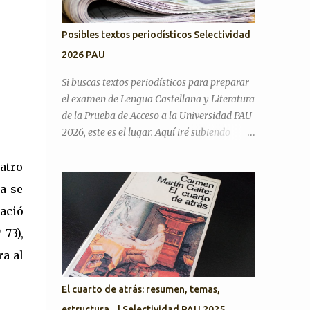
Posibles textos periodísticos Selectividad
2026 PAU
Si buscas textos periodísticos para preparar
el examen de Lengua Castellana y Literatura
de la Prueba de Acceso a la Universidad PAU
2026, este es el lugar. Aquí iré subiendo
textos de actualidad para practicar el
comentario de texto periodístico .
uatro
Preguntas Selectividad Texto Argumentativo
a se
Antes de pasar con posibles textos,
nació
recordamos preguntas de años anteriores
para desarrollar el discurso argumentativo
 73),
(pregunta 3 en PAU Andalucía). PAU 2025.
ra al
Exámenes titulares, suplentes y reservas
¿Cree que la actual situación económica y
El cuarto de atrás: resumen, temas,
social de España es precaria? ¿Considera que
estructura... | Selectividad PAU 2025