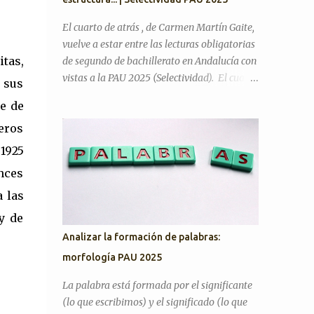
la literatura cumple alguna función en la
actualidad? ¿Considera que la inteligencia
El cuarto de atrás , de Carmen Martín Gaite,
artificial podrá sustituir al ser humano en
vuelve a estar entre las lecturas obligatorias
las creaciones artísticas y en el desarrollo de
tas,
de segundo de bachillerato en Andalucía con
otras ciencias? ¿Son todas las opiniones
vistas a la PAU 2025 (Selectividad). El cuarto
 sus
igualmente respetables? ¿Queremos más a
de atrás es una novela de memorias, de corte
se de
nuestra familia o a aquellas personas con las
ensayístico, que en algunos pasajes contiene
que tenemos más trato? Artículos para
eros
una crítica hacia el régimen franquista y la
practicar PAU 2026 YO A TU EDAD José Luis
sociedad de su tiempo, donde gran parte del
1925
Sastre...
contenido es la metanovela y la propia
nces
experiencia de su autora que hace a la vez de
a las
narradora y protagonista. En mi opinión,
uno de los motivos del cambio es que quizá
y de
era justo incluir entre las lecturas un libro
Analizar la formación de palabras:
escrito por una mujer, ya que los otros tres
morfología PAU 2025
son de escritores. ¿En qué tema de Literatura
se encuadra? La fecha de publicación es 1978,
La palabra está formada por el significante
por lo tanto, estamos en el tema de La
(lo que escribimos) y el significado (lo que
novela desde 1975 hasta nuestros días . No