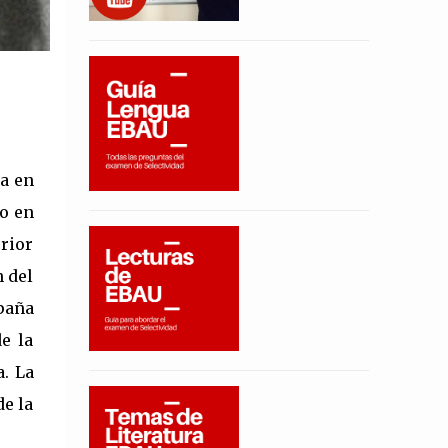
ia en
o en
rior
 del
spaña
e la
a. La
de la