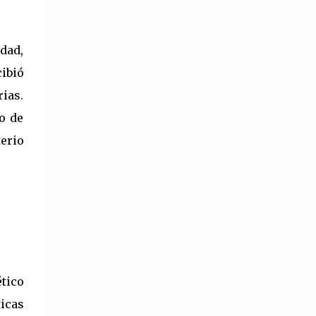
puede tener dos o más lexemas. Por ejemplo,
sacapuntas (sac + punt) o bocacalle . Base
léxica Es la palabra...
dad,
cibió
ias.
o de
terio
tico
icas