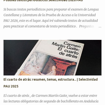
Si buscas textos periodísticos para preparar el examen de Lengua
Castellana y Literatura de la Prueba de Acceso a la Universidad
PAU 2026, este es el lugar. Aquí iré subiendo textos de actualidad
para practicar el comentario de texto periodístico . Preguntas
Selectividad Texto Argumentativo Antes de pasar con posibles
textos, recordamos preguntas de años anteriores para desarrollar
el discurso argumentativo (pregunta 3 en PAU Andalucía). PAU
2025. Exámenes titulares, suplentes y reservas ¿Cree que la actual
situación económica y social de España es precaria? ¿Considera
que la literatura cumple alguna función en la actualidad?
¿Considera que la inteligencia artificial podrá sustituir al ser
humano en las creaciones artísticas y en el desarrollo de otras
ciencias? ¿Son todas las opiniones igualmente respetables?
El cuarto de atrás: resumen, temas, estructura... | Selectividad
¿Queremos más a nuestra familia o a aquellas personas con las
PAU 2025
que tenemos más trato? Artículos para practicar PAU 2026 YO A
TU EDAD José Luis Sastre...
El cuarto de atrás , de Carmen Martín Gaite, vuelve a estar entre
las lecturas obligatorias de segundo de bachillerato en Andalucía