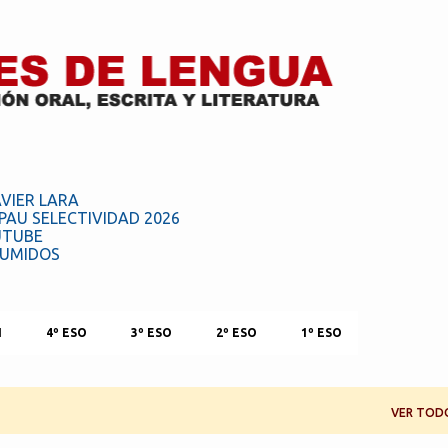
Ir al contenido principal
AVIER LARA
PAU SELECTIVIDAD 2026
UTUBE
SUMIDOS
H
4º ESO
3º ESO
2º ESO
1º ESO
VER TOD