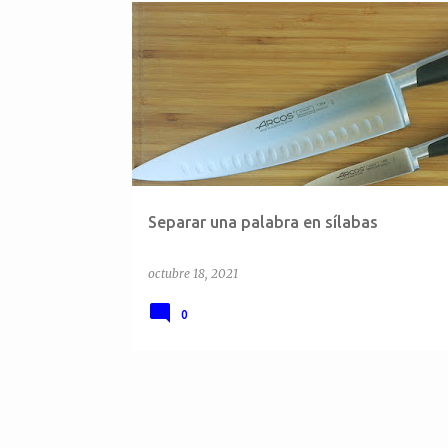
E
n
t
r
a
d
a
Separar una palabra en sílabas
s
octubre 18, 2021
0