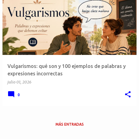
E
n
t
r
a
d
a
Vulgarismos: qué son y 100 ejemplos de palabras y
s
expresiones incorrectas
julio 01, 2026
0
MÁS ENTRADAS