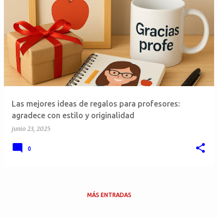
E
n
t
r
a
d
a
Las mejores ideas de regalos para profesores:
s
agradece con estilo y originalidad
junio 23, 2025
0
MÁS ENTRADAS