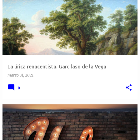
E
n
t
r
a
d
a
La lírica renacentista. Garcilaso de la Vega
s
marzo 31, 2021
0