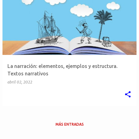
E
n
t
r
a
d
a
La narración: elementos, ejemplos y estructura.
s
Textos narrativos
abril 02, 2022
MÁS ENTRADAS