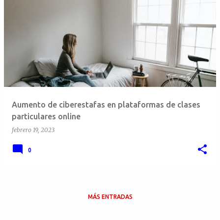
E
n
t
r
a
d
a
Aumento de ciberestafas en plataformas de clases
s
particulares online
febrero 19, 2023
0
MÁS ENTRADAS